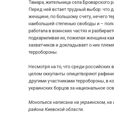
Тамара, жительница села Броварского р
Перед ней встает трудный выбор: что д
женщине, по большому счету, нечего те
наибольшей степенью свободы и – полн
работала в воинских частях и разбирае
подкармливая их, пожилая женщина ка
захватчиков и докладывает о них плем
терробороны.
Несмотря на то, что среди российских 
целом оккупанты олицетворяют рафинир
другими участниками терробороны, в ко
украинских борцов за национальное ос
Монопьеса написана на украинском, на
района Киевской области.