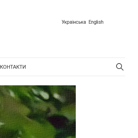
Українська
English
КОНТАКТИ
П
о
ш
у