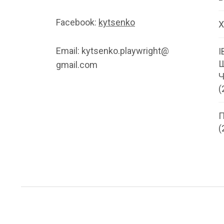
Facebook:
kytsenko
Х
Email: kytsenko.playwright@
І
gmail.com
Ч
(
П
(